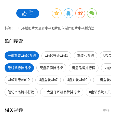
喜欢
22
标签：
电子版照片怎么弄
电子照片如何制作
照片电子版方法
热门搜索
一键重装win10系统
win10升级win11
重装xp系统
U盘制
无线鼠标排行榜
硬盘品牌排行榜
键盘品牌排行榜
内存
win7升级win10
U盘重装win7
U盘安装win10
一键重装win
笔记本品牌排行榜
十大蓝牙耳机品牌排行榜
u盘装系统工具
相关视频
更多