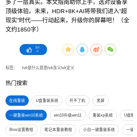
多了一层真实。本文指南助你上手，选对设备享
顶级体验。未来，HDR+8K+AI将带我们进入“超
现实”时代——行动起来，升级你的屏幕吧！（全
文约1850字）
喜欢
22
标签：
hdr是什么意思
hdr含义
hdr定义
热门搜索
在线重装
U盘重装系统
开不了机
黑屏
一键重装win10系统
win10升级win11
重装xp系统
U盘制
Bios设置教程
笔记本重装教程
小白一键重装系统
一键重