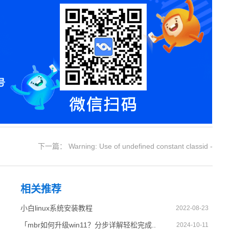
下一篇： Warning: Use of undefined constant classid -
assumed 'classid' (this will throw an Error in a future
相关推荐
version of PHP) in
小白linux系统安装教程
2022-08-23
/data/www.zhuangjiba.com/web/e/data/tmp/tempnews8.php
「mbr如何升级win11？分步详解轻松完成..
2024-10-11